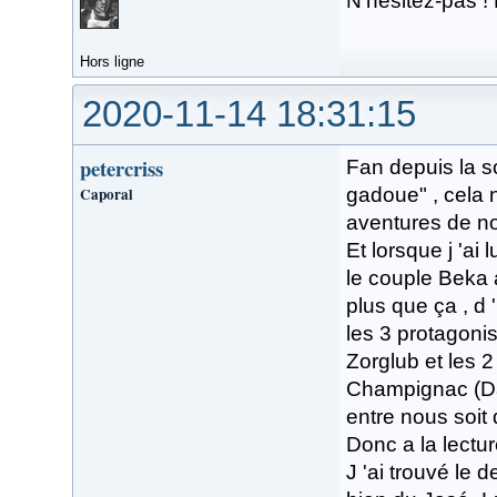
N'hésitez-pas !
Hors ligne
2020-11-14 18:31:15
petercriss
Fan depuis la so
Caporal
gadoue" , cela ne
aventures de no
Et lorsque j 'ai
le couple Beka 
plus que ça , d 
les 3 protagonist
Zorglub et les 2
Champignac (Dav
entre nous soit d
Donc a la lectur
J 'ai trouvé le 