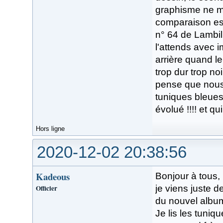
graphisme ne me 
comparaison est 
n° 64 de Lambil 
l'attends avec i
arrière quand le
trop dur trop noi
pense que nous
tuniques bleues
évolué !!!! et q
Hors ligne
2020-12-02 20:38:56
Kadeous
Bonjour à tous,
Officier
je viens juste d
du nouvel album
Je lis les tuni