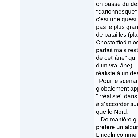
on passe du des
"cartonnesque"
c'est une questi
pas le plus gra
de batailles (p
Chesterfied n'es
parfait mais res
de cet"âne" qui
d'un vrai âne)..
réaliste à un de
Pour le scénario
globalement ap
"irréaliste" dan
à s'accorder su
que le Nord.
De manière globa
préféré un album
Lincoln comme a