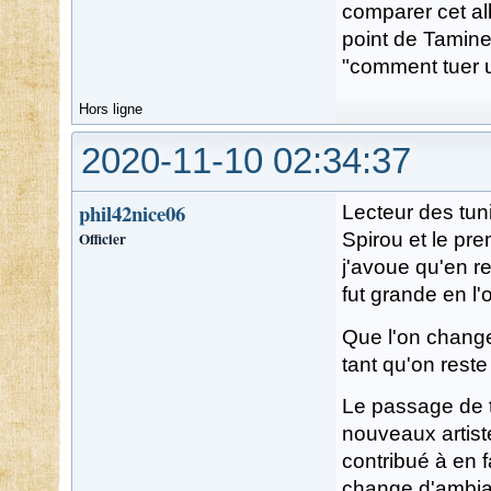
comparer cet al
point de Tamines
"comment tuer u
Hors ligne
2020-11-10 02:34:37
phil42nice06
Lecteur des tun
Officier
Spirou et le pre
j'avoue qu'en r
fut grande en l'o
Que l'on change
tant qu'on reste 
Le passage de t
nouveaux artiste
contribué à en 
change d'ambian