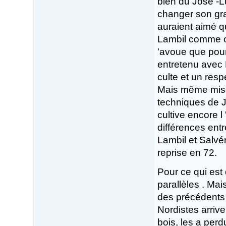
bien du José -L
changer son gra
auraient aimé qu
Lambil comme on
'avoue que pour
entretenu avec M
culte et un resp
Mais même mise 
techniques de J
cultive encore l
différences entr
Lambil et Salvér
reprise en 72.
Pour ce qui est 
parallèles . Mai
des précédents
Nordistes arriv
bois, les a perdu