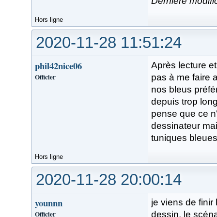
Dernière modifi
Hors ligne
2020-11-28 11:51:24
phil42nice06
Après lecture et
Officier
pas à me faire
nos bleus préfé
depuis trop lon
pense que ce n'
dessinateur mai
tuniques bleues
Hors ligne
2020-11-28 20:00:14
younnn
je viens de fini
Officier
dessin, le scéna