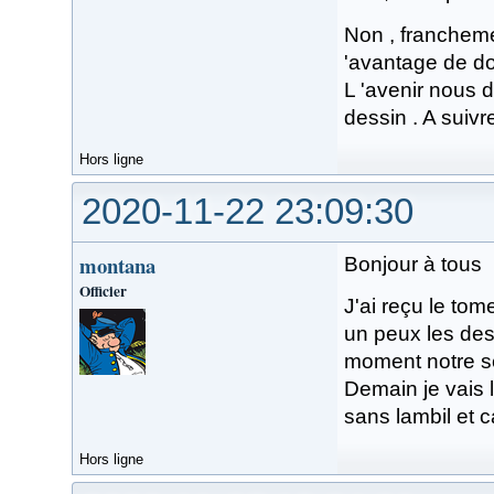
Non , francheme
'avantage de do
L 'avenir nous 
dessin . A suivr
Hors ligne
2020-11-22 23:09:30
montana
Bonjour à tous
Officier
J'ai reçu le tome
un peux les dess
moment notre ser
Demain je vais l
sans lambil et c
Hors ligne