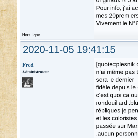
originaux !!! J'ai
Pour info, j'ai 
mes 20premiers
Vivement le N°
Hors ligne
2020-11-05 19:41:15
Fred
[quote=plesnik 
Administrateur
n'ai même pas ter
sera le dernier
fidèle depuis le
c'est quoi ca o
rondouillard ,b
répliques je pen
et les coloristes
passée sur Mars 
,aucun personna