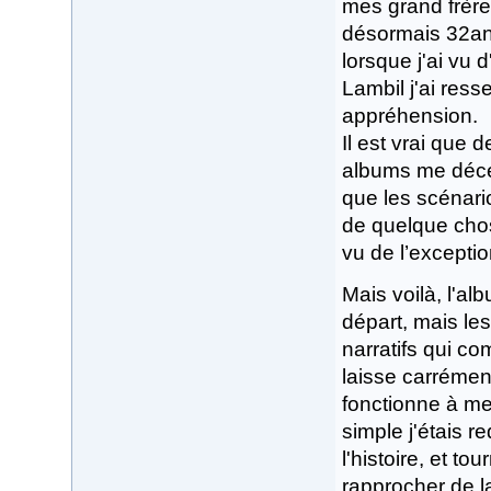
mes grand frères
désormais 32ans
lorsque j'ai vu
Lambil j'ai ress
appréhension.
Il est vrai que
albums me décev
que les scénario
de quelque chose
vu de l’exceptio
Mais voilà, l'a
départ, mais le
narratifs qui c
laisse carrémen
fonctionne à merv
simple j'étais 
l'histoire, et t
rapprocher de la