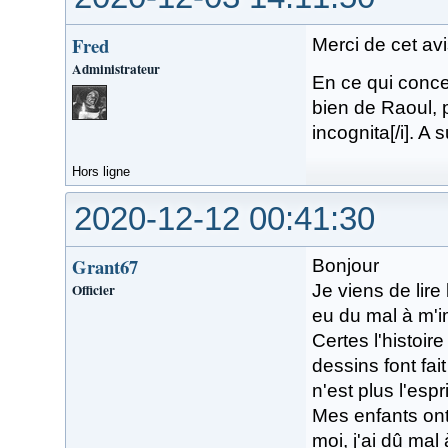
Fred
Merci de cet avi
Administrateur
En ce qui concer
bien de Raoul, p
incognita[/i]. A 
Hors ligne
2020-12-12 00:41:30
Grant67
Bonjour
Officier
Je viens de lire
eu du mal à m'i
Certes l'histoir
dessins font fai
n'est plus l'esp
Mes enfants ont
moi, j'ai dû mal