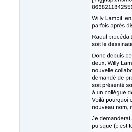
8668211842556.j
Willy Lambil en
parfois après di
Raoul procédait
soit le dessinate
Donc depuis ces
deux, Willy Lamb
nouvelle collabo
demandé de procé
soit présenté s
à un collègue d
Voilà pourquoi 
nouveau nom, m
Je demanderai 
puisque (c'est t