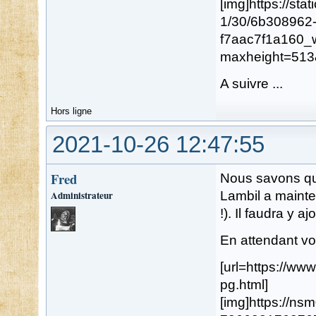
[img]https://st
1/30/6b308962
f7aac7f1a160_
maxheight=513
A suivre ...
Hors ligne
2021-10-26 12:47:55
Fred
Nous savons que
Administrateur
Lambil a mainte
!). Il faudra y aj
En attendant vo
[url=https://w
pg.html]
[img]https://n