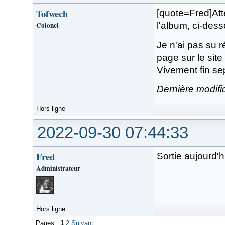
Tofwech
[quote=Fred]Atte
Colonel
l'album, ci-dess
Je n'ai pas su ré
page sur le sit
Vivement fin s
Dernière modifi
Hors ligne
2022-09-30 07:44:33
Fred
Sortie aujourd'h
Administrateur
Hors ligne
Pages :
1
2
Suivant