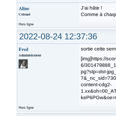
Aline
J'ai hâte !
Colonel
Comme à chaque 
Hors ligne
2022-08-24 12:37:36
Fred
sortie cette se
Administrateur
[img]https://sc
6/301479888_
pg?stp=dst-jp
7&_nc_sid=73
content-cdg2-
1.xx&oh=00_
keP6PGw&oe=6
Hors ligne