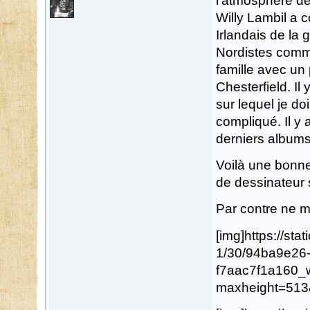
l'atmosphère de
Willy Lambil a 
Irlandais de la 
Nordistes comme
famille avec un
Chesterfield. Il
sur lequel je d
compliqué. Il y
derniers albums
Voilà une bonne
de dessinateur s
Par contre ne m
[img]https://st
1/30/94ba9e26
f7aac7f1a160_
maxheight=513