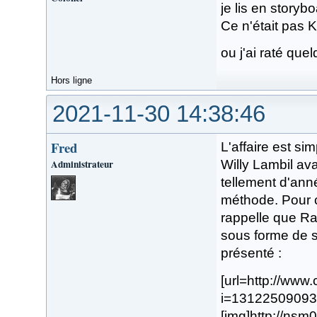
je lis en storyb
Ce n'était pas K
ou j'ai raté qu
Hors ligne
2021-11-30 14:38:46
Fred
L'affaire est sim
Administrateur
Willy Lambil ava
tellement d'ann
méthode. Pour c
rappelle que Ra
sous forme de s
présenté :
[url=http://ww
i=13122509093
[img]http://ns