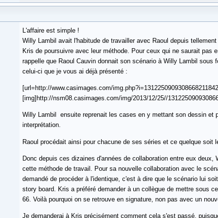
L'affaire est simple !
Willy Lambil avait l'habitude de travailler avec Raoul depuis tellemen
Kris de poursuivre avec leur méthode. Pour ceux qui ne saurait pas 
rappelle que Raoul Cauvin donnait son scénario à Willy Lambil sous
celui-ci que je vous ai déjà présenté :
[url=http://www.casimages.com/img.php?i=1312250909308668211842
[img]http://nsm08.casimages.com/img/2013/12/25//1312250909308668
Willy Lambil ensuite reprenait les cases en y mettant son dessin et 
interprétation.
Raoul procédait ainsi pour chacune de ses séries et ce quelque soit l
Donc depuis ces dizaines d'années de collaboration entre eux deux, Wi
cette méthode de travail. Pour sa nouvelle collaboration avec le scénar
demandé de procéder à l'identique, c'est à dire que le scénario lui so
story board. Kris a préféré demander à un collègue de mettre sous ce
66. Voilà pourquoi on se retrouve en signature, non pas avec un no
Je demanderai à Kris précisément comment cela s'est passé, puisque 