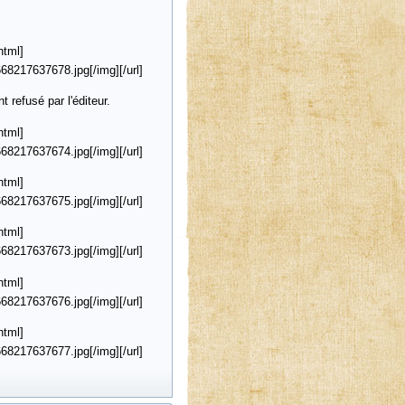
html]
8217637678.jpg[/img][/url]
 refusé par l'éditeur.
html]
8217637674.jpg[/img][/url]
html]
8217637675.jpg[/img][/url]
html]
8217637673.jpg[/img][/url]
html]
8217637676.jpg[/img][/url]
html]
8217637677.jpg[/img][/url]