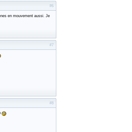
#6
scènes en mouvement aussi. Je
#7
#8
in