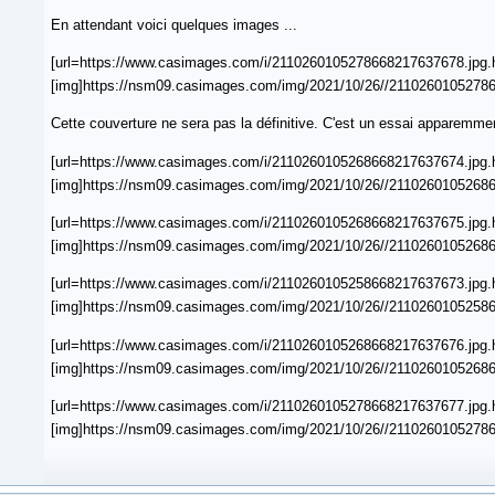
En attendant voici quelques images ...
[url=https://www.casimages.com/i/2110260105278668217637678.jpg.
[img]https://nsm09.casimages.com/img/2021/10/26//211026010527866
Cette couverture ne sera pas la définitive. C'est un essai apparemment
[url=https://www.casimages.com/i/2110260105268668217637674.jpg.
[img]https://nsm09.casimages.com/img/2021/10/26//211026010526866
[url=https://www.casimages.com/i/2110260105268668217637675.jpg.
[img]https://nsm09.casimages.com/img/2021/10/26//211026010526866
[url=https://www.casimages.com/i/2110260105258668217637673.jpg.
[img]https://nsm09.casimages.com/img/2021/10/26//211026010525866
[url=https://www.casimages.com/i/2110260105268668217637676.jpg.
[img]https://nsm09.casimages.com/img/2021/10/26//211026010526866
[url=https://www.casimages.com/i/2110260105278668217637677.jpg.
[img]https://nsm09.casimages.com/img/2021/10/26//211026010527866