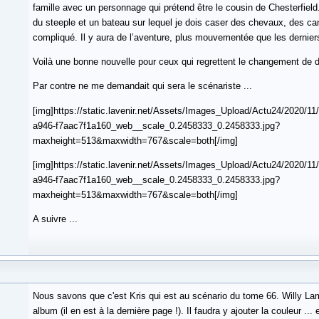
famille avec un personnage qui prétend être le cousin de Chesterfield. 
du steeple et un bateau sur lequel je dois caser des chevaux, des c
compliqué. Il y aura de l’aventure, plus mouvementée que les dernier
Voilà une bonne nouvelle pour ceux qui regrettent le changement de d
Par contre ne me demandait qui sera le scénariste ...
[img]https://static.lavenir.net/Assets/Images_Upload/Actu24/2020/1
a946-f7aac7f1a160_web__scale_0.2458333_0.2458333.jpg?
maxheight=513&maxwidth=767&scale=both[/img]
[img]https://static.lavenir.net/Assets/Images_Upload/Actu24/2020/1
a946-f7aac7f1a160_web__scale_0.2458333_0.2458333.jpg?
maxheight=513&maxwidth=767&scale=both[/img]
A suivre ...
Nous savons que c'est Kris qui est au scénario du tome 66. Willy La
album (il en est à la dernière page !). Il faudra y ajouter la couleur ... e