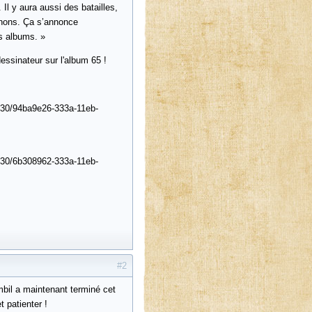
Il y aura aussi des batailles,
anons. Ça s’annonce
s albums. »
essinateur sur l'album 65 !
1/30/94ba9e26-333a-11eb-
1/30/6b308962-333a-11eb-
#2
mbil a maintenant terminé cet
t patienter !