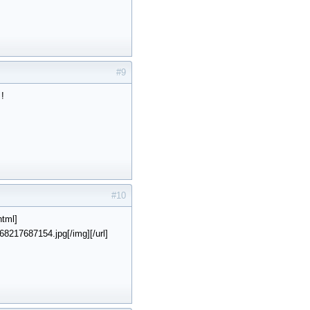
#9
 !
#10
tml]
8217687154.jpg[/img][/url]