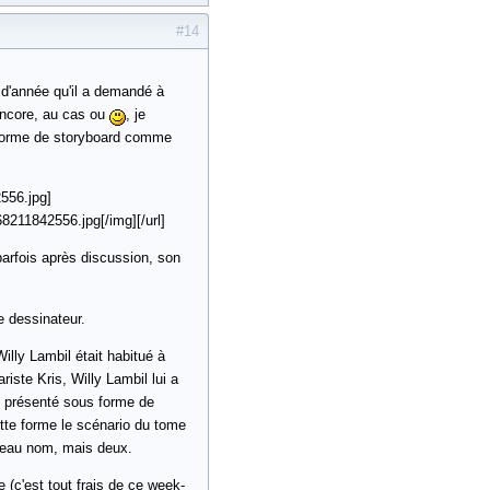
#14
t d'année qu'il a demandé à
encore, au cas ou
, je
 forme de storyboard comme
556.jpg]
211842556.jpg[/img][/url]
parfois après discussion, son
e dessinateur.
lly Lambil était habitué à
iste Kris, Willy Lambil lui a
it présenté sous forme de
tte forme le scénario du tome
uveau nom, mais deux.
(c'est tout frais de ce week-