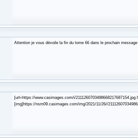
Attention je vous dévoile la fin du tome 66 dans le prochain message
[url=https://www.casimages.com/i/2111260703498668217687154.jpg.h
[img]https://nsm09.casimages.com/img/2021/11/26//211126070349866