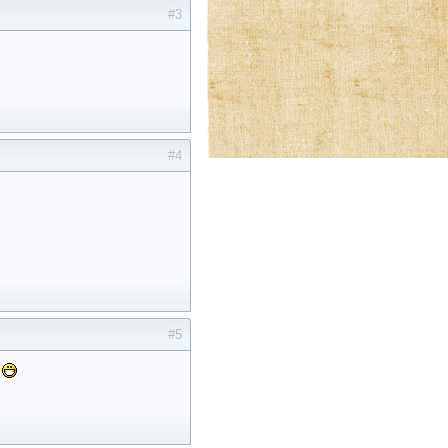
#3
#4
#5
e