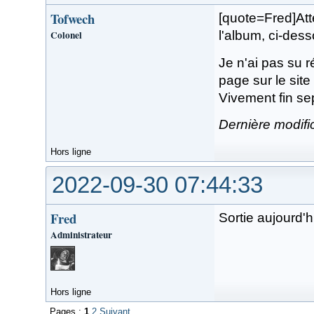
Tofwech
[quote=Fred]Atte
Colonel
l'album, ci-dess
Je n'ai pas su ré
page sur le sit
Vivement fin s
Dernière modifi
Hors ligne
2022-09-30 07:44:33
Fred
Sortie aujourd'h
Administrateur
Hors ligne
Pages :
1
2
Suivant