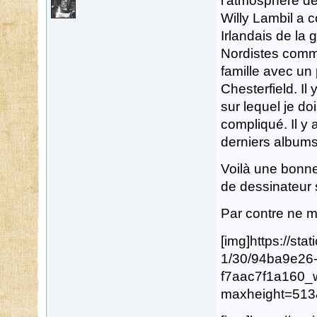
l'atmosphère de
Willy Lambil a 
Irlandais de la 
Nordistes comme
famille avec un
Chesterfield. Il
sur lequel je d
compliqué. Il y
derniers albums
Voilà une bonne
de dessinateur s
Par contre ne m
[img]https://st
1/30/94ba9e26
f7aac7f1a160_
maxheight=513