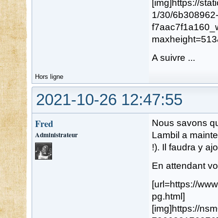
[img]https://st
1/30/6b308962
f7aac7f1a160_
maxheight=513
A suivre ...
Hors ligne
2021-10-26 12:47:55
Fred
Nous savons que
Administrateur
Lambil a mainte
!). Il faudra y aj
En attendant vo
[url=https://w
pg.html]
[img]https://n