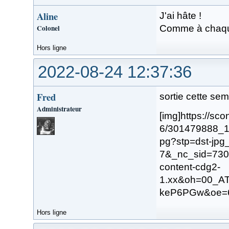
Aline
J'ai hâte !
Colonel
Comme à chaque 
Hors ligne
2022-08-24 12:37:36
Fred
sortie cette se
Administrateur
[img]https://sc
6/301479888_
pg?stp=dst-jp
7&_nc_sid=73
content-cdg2-
1.xx&oh=00_
keP6PGw&oe=6
Hors ligne