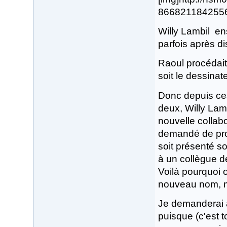
8668211842556.j
Willy Lambil en
parfois après di
Raoul procédait
soit le dessinate
Donc depuis ces
deux, Willy Lamb
nouvelle collabo
demandé de procé
soit présenté s
à un collègue d
Voilà pourquoi 
nouveau nom, m
Je demanderai 
puisque (c'est t