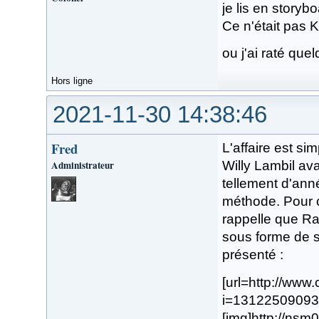
je lis en storyb
Ce n'était pas K
ou j'ai raté qu
Hors ligne
2021-11-30 14:38:46
Fred
L'affaire est sim
Administrateur
Willy Lambil ava
tellement d'ann
méthode. Pour c
rappelle que Ra
sous forme de s
présenté :
[url=http://ww
i=13122509093
[img]http://ns