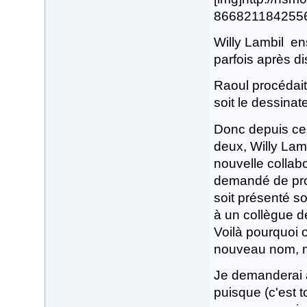
8668211842556.j
Willy Lambil en
parfois après di
Raoul procédait
soit le dessinate
Donc depuis ces
deux, Willy Lamb
nouvelle collabo
demandé de procé
soit présenté s
à un collègue d
Voilà pourquoi 
nouveau nom, m
Je demanderai 
puisque (c'est t