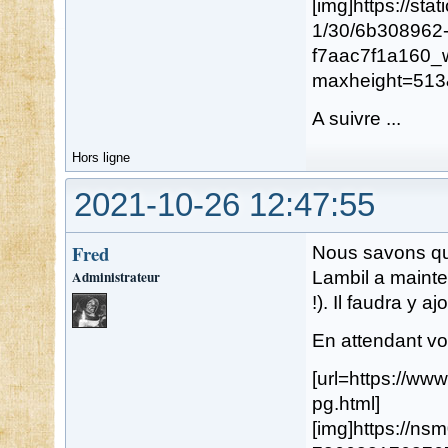
[img]https://st
1/30/6b308962
f7aac7f1a160_
maxheight=513
A suivre ...
Hors ligne
2021-10-26 12:47:55
Fred
Nous savons que
Administrateur
Lambil a mainte
!). Il faudra y aj
En attendant vo
[url=https://w
pg.html]
[img]https://n