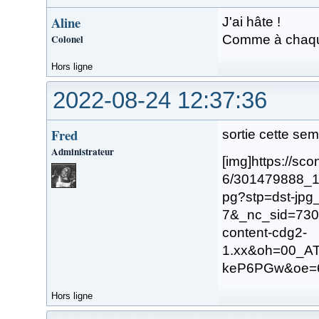
Aline
J'ai hâte !
Colonel
Comme à chaque 
Hors ligne
2022-08-24 12:37:36
Fred
sortie cette se
Administrateur
[img]https://sc
6/301479888_
pg?stp=dst-jp
7&_nc_sid=73
content-cdg2-
1.xx&oh=00_
keP6PGw&oe=6
Hors ligne