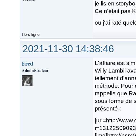
je lis en storyb
Ce n'était pas K
ou j'ai raté qu
Hors ligne
2021-11-30 14:38:46
Fred
L'affaire est sim
Administrateur
Willy Lambil ava
tellement d'ann
méthode. Pour c
rappelle que Ra
sous forme de s
présenté :
[url=http://ww
i=13122509093
[img]http://ns