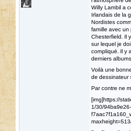
l'atmosphère de
Willy Lambil a 
Irlandais de la 
Nordistes comme
famille avec un
Chesterfield. Il
sur lequel je d
compliqué. Il y
derniers albums
Voilà une bonne
de dessinateur s
Par contre ne m
[img]https://st
1/30/94ba9e26
f7aac7f1a160_
maxheight=513