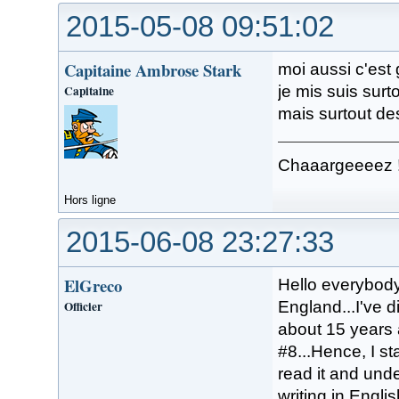
2015-05-08 09:51:02
Capitaine Ambrose Stark
moi aussi c'est
Capitaine
je mis suis surt
mais surtout d
Chaaargeeeez 
Hors ligne
2015-06-08 23:27:33
ElGreco
Hello everybody.
Officier
England...I've 
about 15 years 
#8...Hence, I st
read it and und
writing in English