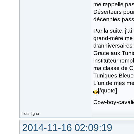
me rappelle pas 
Déserteurs pour 
décennies passen
Par la suite, j'
grand-mère me 
d'anniversaires 
Grace aux Tuniq
instituteur remp
ma classe de CE2
Tuniques Bleues,
L'un de mes mei
[/quote]
Cow-boy-cavalie
Hors ligne
2014-11-16 02:09:19