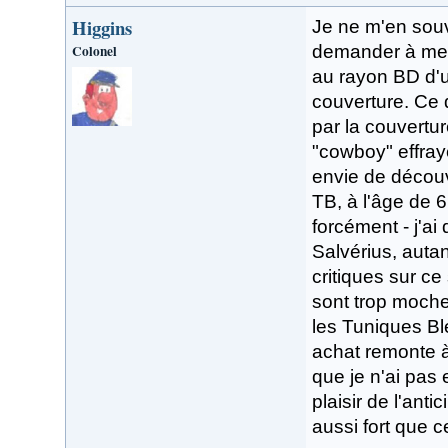
Higgins
Je ne m'en souv
Colonel
demander à mes
au rayon BD d'u
couverture. Ce do
par la couvertu
"cowboy" effrayé
envie de découvr
TB, à l'âge de 6
forcément - j'a
Salvérius, autan
critiques sur ce
sont trop moche
les Tuniques Bl
achat remonte à
que je n'ai pas 
plaisir de l'ant
aussi fort que c