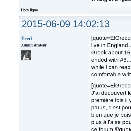
Hors ligne
2015-06-09 14:02:13
Fred
[quote=ElGreco]
Administrateur
live in England.
Greek about 15 
ended with #8...
while I can rea
comfortable writi
[quote=ElGreco]S
J'ai découvert 
première fois il
parus, c'est po
bien que je puis
plus à l'aise po
ce forum ![/quot