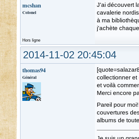
mcshan
J'ai découvert l
Colonel
cavalerie nordi
à ma bibliothèqu
j'achète chaque
Hors ligne
2014-11-02 20:45:04
thomas94
[quote=salazar8
Général
collectionner et
et voilà commen
Merci encore pa
Pareil pour moi!
couvertures des 
albums de toute
Je suis un gran