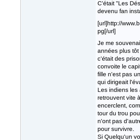
C'était "Les Dése
devenu fan ins
[url]http://ww
pg[/url]
Je me souvenais
années plus tôt 
c'était des pris
convoite le capit
fille n'est pas 
qui dirigeait l'é
Les indiens les 
retrouvent vite 
encerclent, com
tour du trou pou
n'ont pas d'autr
pour survivre.
Si Quelqu'un voit