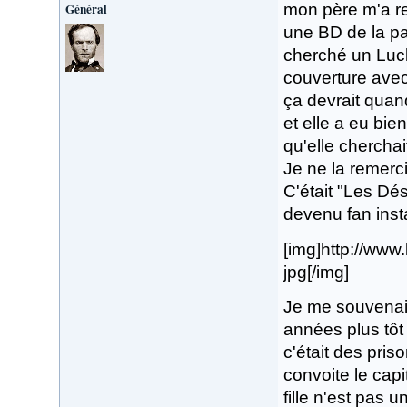
Général
mon père m'a re
une BD de la par
cherché un Luck
couverture avec
ça devrait qua
et elle a eu bie
qu'elle cherchait
Je ne la remerc
C'était "Les Dése
devenu fan ins
[img]http://ww
jpg[/img]
Je me souvenais
années plus tôt 
c'était des pris
convoite le capit
fille n'est pas 