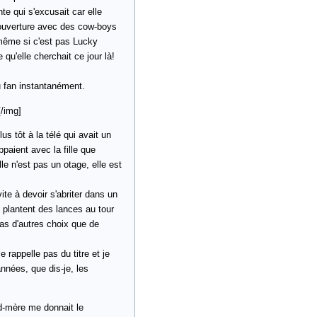
te qui s'excusait car elle
couverture avec des cow-boys
 même si c'est pas Lucky
 qu'elle cherchait ce jour là!
nu fan instantanément.
/img]
 tôt à la télé qui avait un
ppaient avec la fille que
ille n'est pas un otage, elle est
ite à devoir s'abriter dans un
 plantent des lances au tour
 pas d'autres choix que de
e rappelle pas du titre et je
années, que dis-je, les
nd-mère me donnait le