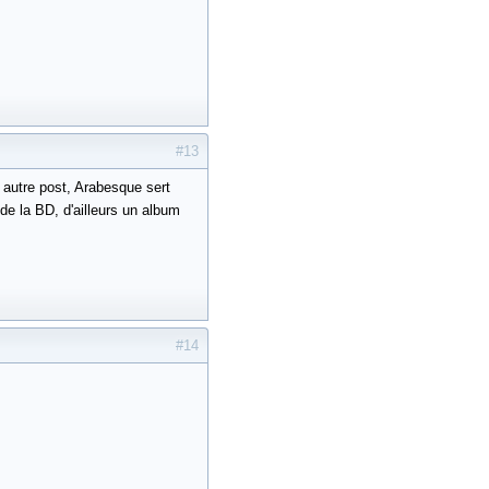
#13
 autre post, Arabesque sert
de la BD, d'ailleurs un album
#14