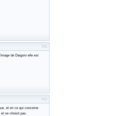
#11
'image de Daigoro elle est
#12
que, et en ce qui concerne
d et ne choisit pas.