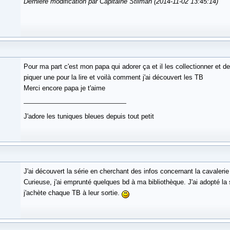
Dernière modification par Capitaine Stilman (2014-11-02 13:45:14)
Pour ma part c'est mon papa qui adorer ça et il les collectionner et d
piquer une pour la lire et voilà comment j'ai découvert les TB
Merci encore papa je t'aime
J'adore les tuniques bleues depuis tout petit
J'ai découvert la série en cherchant des infos concernant la cavalerie
Curieuse, j'ai emprunté quelques bd à ma bibliothèque. J'ai adopté la 
j'achète chaque TB à leur sortie.