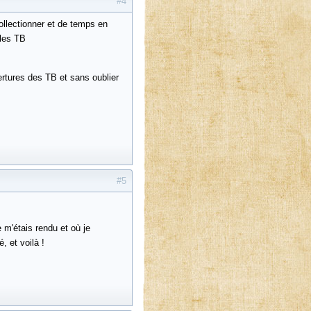
#4
ollectionner et de temps en
 les TB
ertures des TB et sans oublier
#5
m'étais rendu et où je
, et voilà !