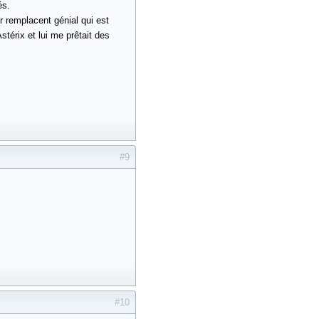
és.
r remplacent génial qui est
stérix et lui me prêtait des
#9
#10