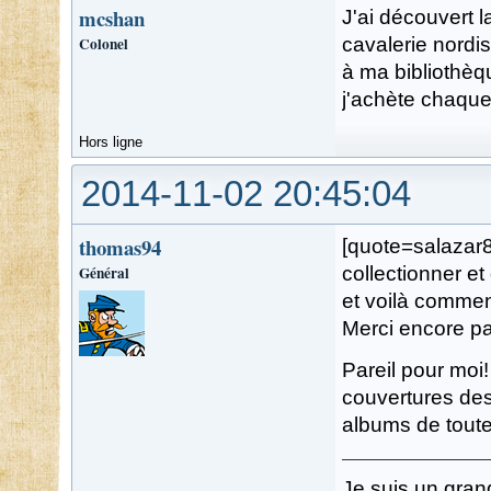
mcshan
J'ai découvert l
Colonel
cavalerie nordi
à ma bibliothèqu
j'achète chaque
Hors ligne
2014-11-02 20:45:04
thomas94
[quote=salazar8
Général
collectionner et
et voilà commen
Merci encore pa
Pareil pour moi!
couvertures des 
albums de toute
Je suis un gran