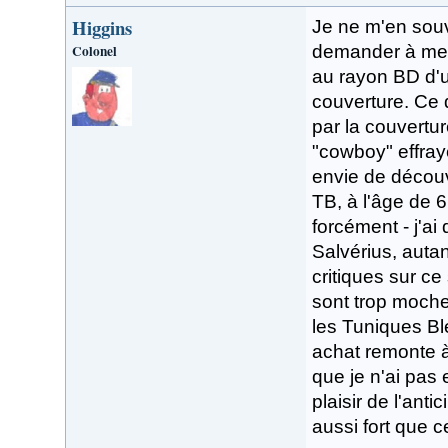
Higgins
Je ne m'en souv
Colonel
demander à mes
au rayon BD d'u
couverture. Ce do
par la couvertu
"cowboy" effrayé
envie de découvr
TB, à l'âge de 6
forcément - j'a
Salvérius, autan
critiques sur ce
sont trop moche
les Tuniques Bl
achat remonte à
que je n'ai pas 
plaisir de l'ant
aussi fort que c