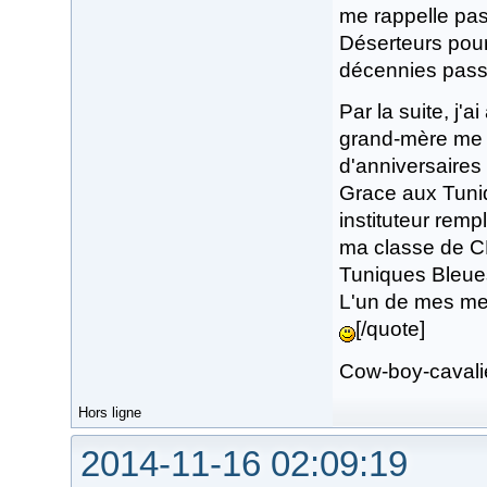
me rappelle pas 
Déserteurs pour 
décennies passen
Par la suite, j'
grand-mère me 
d'anniversaires 
Grace aux Tuniq
instituteur remp
ma classe de CE2
Tuniques Bleues,
L'un de mes mei
[/quote]
Cow-boy-cavalie
Hors ligne
2014-11-16 02:09:19