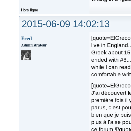
Hors ligne
2015-06-09 14:02:13
Fred
[quote=ElGreco]
Administrateur
live in England.
Greek about 15 
ended with #8...
while I can rea
comfortable writi
[quote=ElGreco]S
J'ai découvert 
première fois il
parus, c'est po
bien que je puis
plus à l'aise po
ce forum ![/quot