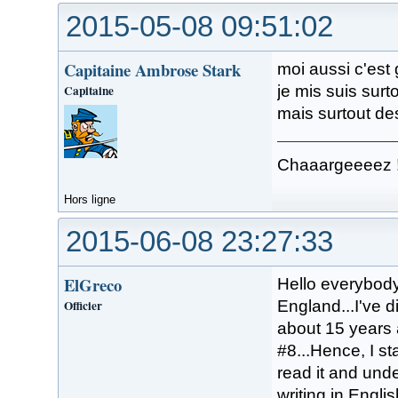
2015-05-08 09:51:02
Capitaine Ambrose Stark
moi aussi c'est
Capitaine
je mis suis surt
mais surtout d
Chaaargeeeez 
Hors ligne
2015-06-08 23:27:33
ElGreco
Hello everybody.
Officier
England...I've 
about 15 years 
#8...Hence, I st
read it and und
writing in English