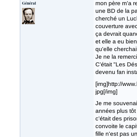
Général
mon père m'a re
une BD de la par
cherché un Luck
couverture avec
ça devrait qua
et elle a eu bie
qu'elle cherchait
Je ne la remerc
C'était "Les Dése
devenu fan ins
[img]http://ww
jpg[/img]
Je me souvenais
années plus tôt 
c'était des pris
convoite le capit
fille n'est pas 