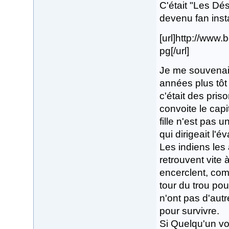
C'était "Les Dése
devenu fan ins
[url]http://ww
pg[/url]
Je me souvenais
années plus tôt 
c'était des pris
convoite le capit
fille n'est pas 
qui dirigeait l'é
Les indiens les 
retrouvent vite 
encerclent, com
tour du trou pou
n'ont pas d'autr
pour survivre.
Si Quelqu'un voit