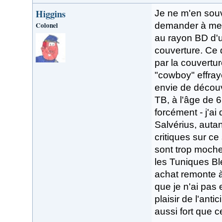
Higgins
Je ne m'en souv
Colonel
demander à mes
au rayon BD d'u
couverture. Ce do
par la couvertu
"cowboy" effrayé
envie de découvr
TB, à l'âge de 6
forcément - j'a
Salvérius, autan
critiques sur ce
sont trop moche
les Tuniques Bl
achat remonte à
que je n'ai pas 
plaisir de l'ant
aussi fort que c