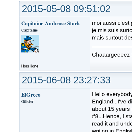
2015-05-08 09:51:02
Capitaine Ambrose Stark
moi aussi c'est
Capitaine
je mis suis surt
mais surtout d
Chaaargeeeez 
Hors ligne
2015-06-08 23:27:33
ElGreco
Hello everybody.
Officier
England...I've 
about 15 years 
#8...Hence, I st
read it and und
writing in English