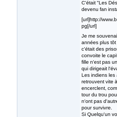
C'était "Les Dése
devenu fan ins
[url]http://ww
pg[/url]
Je me souvenais
années plus tôt 
c'était des pris
convoite le capit
fille n'est pas 
qui dirigeait l'é
Les indiens les 
retrouvent vite 
encerclent, com
tour du trou pou
n'ont pas d'autr
pour survivre.
Si Quelqu'un voit