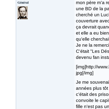
Général
mon père m'a re
une BD de la par
cherché un Luck
couverture avec
ça devrait qua
et elle a eu bie
qu'elle cherchait
Je ne la remerc
C'était "Les Dése
devenu fan ins
[img]http://ww
jpg[/img]
Je me souvenais
années plus tôt 
c'était des pris
convoite le capit
fille n'est pas 