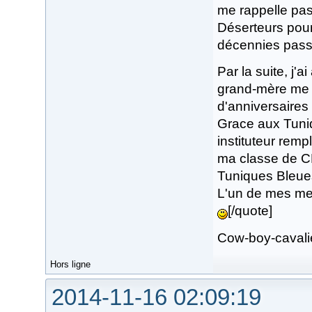
me rappelle pas 
Déserteurs pour 
décennies passen
Par la suite, j'
grand-mère me 
d'anniversaires 
Grace aux Tuniq
instituteur remp
ma classe de CE2
Tuniques Bleues,
L'un de mes mei
[/quote]
Cow-boy-cavalie
Hors ligne
2014-11-16 02:09:19