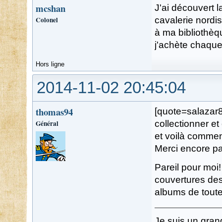
mcshan
J'ai découvert l
Colonel
cavalerie nordi
à ma bibliothèqu
j'achète chaque
Hors ligne
2014-11-02 20:45:04
thomas94
[quote=salazar8
Général
collectionner et
et voilà commen
Merci encore pa
Pareil pour moi!
couvertures des 
albums de toute
Je suis un gran