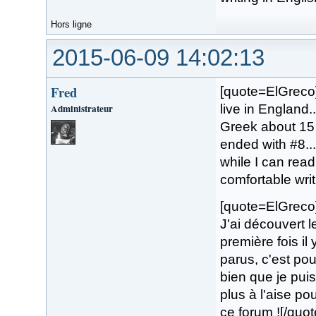
Hors ligne
2015-06-09 14:02:13
Fred
[quote=ElGreco]
Administrateur
live in England.
Greek about 15 
ended with #8...
while I can rea
comfortable writi
[quote=ElGreco]S
J'ai découvert 
première fois il
parus, c'est po
bien que je puis
plus à l'aise po
ce forum ![/quot