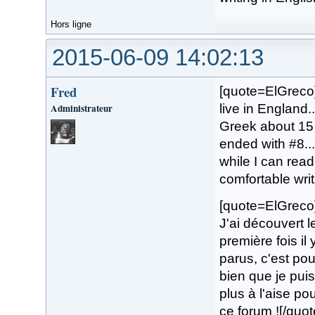
Hors ligne
2015-06-09 14:02:13
Fred
[quote=ElGreco]
Administrateur
live in England.
Greek about 15 
ended with #8...
while I can rea
comfortable writi
[quote=ElGreco]S
J'ai découvert 
première fois il
parus, c'est po
bien que je puis
plus à l'aise po
ce forum ![/quot