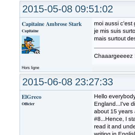
2015-05-08 09:51:02
Capitaine Ambrose Stark
moi aussi c'est
Capitaine
je mis suis surt
mais surtout d
Chaaargeeeez 
Hors ligne
2015-06-08 23:27:33
ElGreco
Hello everybody.
Officier
England...I've 
about 15 years 
#8...Hence, I st
read it and und
writing in English