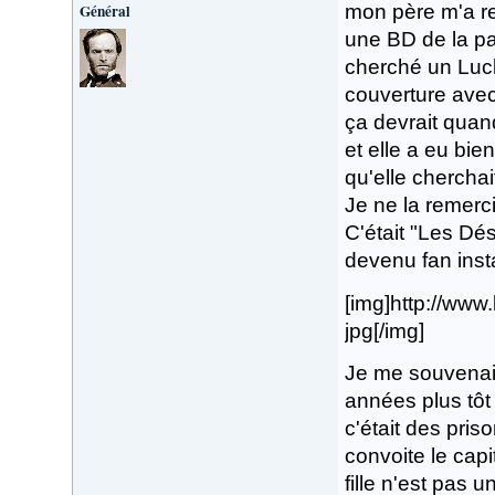
Général
mon père m'a re
une BD de la par
cherché un Luck
couverture avec
ça devrait qua
et elle a eu bie
qu'elle cherchait
Je ne la remerc
C'était "Les Dése
devenu fan ins
[img]http://ww
jpg[/img]
Je me souvenais
années plus tôt 
c'était des pris
convoite le capit
fille n'est pas 