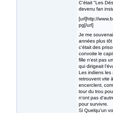
C'était "Les Dése
devenu fan ins
[url]http://ww
pg[/url]
Je me souvenais
années plus tôt 
c'était des pris
convoite le capit
fille n'est pas 
qui dirigeait l'é
Les indiens les 
retrouvent vite 
encerclent, com
tour du trou pou
n'ont pas d'autr
pour survivre.
Si Quelqu'un voit