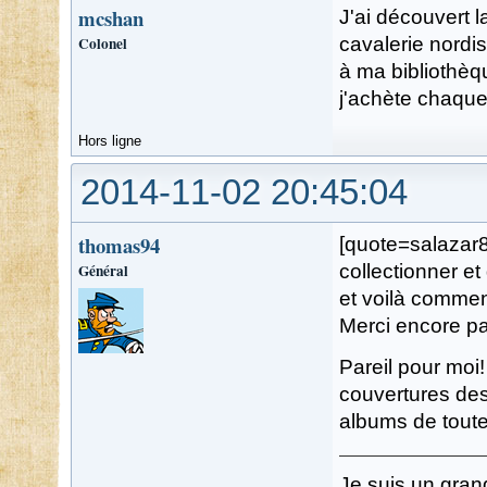
mcshan
J'ai découvert l
Colonel
cavalerie nordi
à ma bibliothèqu
j'achète chaque
Hors ligne
2014-11-02 20:45:04
thomas94
[quote=salazar8
Général
collectionner et
et voilà commen
Merci encore pa
Pareil pour moi!
couvertures des 
albums de toute
Je suis un gran