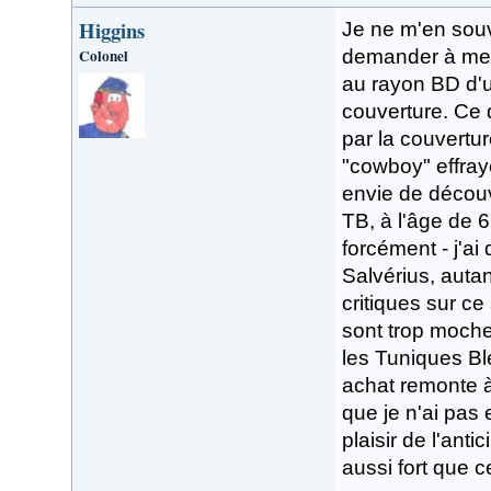
Higgins
Je ne m'en souv
Colonel
demander à mes
au rayon BD d'u
couverture. Ce do
par la couvertu
"cowboy" effrayé
envie de découvr
TB, à l'âge de 6
forcément - j'a
Salvérius, autan
critiques sur ce
sont trop moche
les Tuniques Bl
achat remonte à
que je n'ai pas 
plaisir de l'ant
aussi fort que c