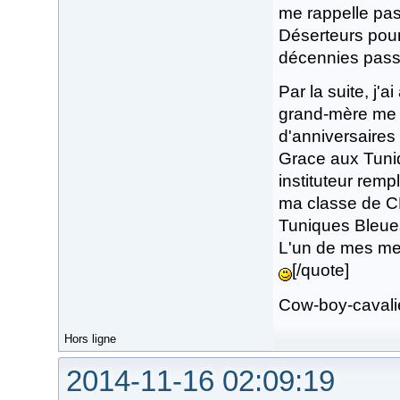
me rappelle pas 
Déserteurs pour 
décennies passen
Par la suite, j'
grand-mère me 
d'anniversaires 
Grace aux Tuniq
instituteur remp
ma classe de CE2
Tuniques Bleues,
L'un de mes mei
[/quote]
Cow-boy-cavalie
Hors ligne
2014-11-16 02:09:19