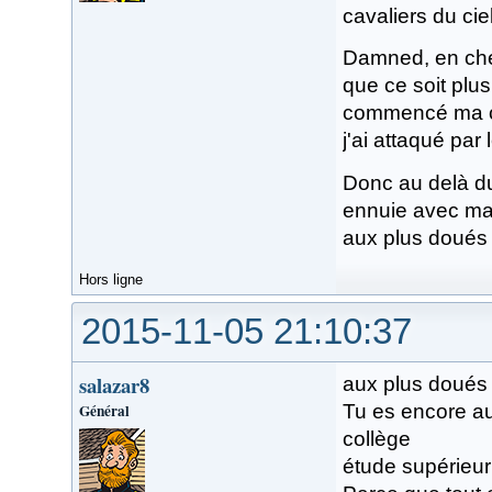
cavaliers du ciel
Damned, en cher
que ce soit plus
commencé ma co
j'ai attaqué par
Donc au delà du 
ennuie avec ma
aux plus doués e
Hors ligne
2015-11-05 21:10:37
salazar8
aux plus doués
Général
Tu es encore a
collège
étude supérieur