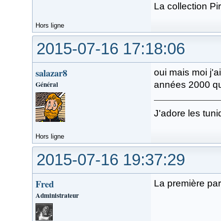
La collection P
Hors ligne
2015-07-16 17:18:06
salazar8
oui mais moi j'a
Général
années 2000 que
J'adore les tuni
Hors ligne
2015-07-16 19:37:29
Fred
La première par
Administrateur