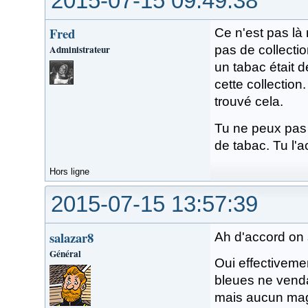
2015-07-15 09:49:38
Fred
Ce n'est pas là 
Administrateur
pas de collecti
un tabac était d
cette collection.
trouvé cela.
Tu ne peux pas 
de tabac. Tu l'
Hors ligne
2015-07-15 13:57:39
salazar8
Ah d'accord on 
Général
Oui effectiveme
bleues ne venda
mais aucun maga