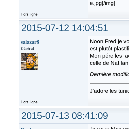
e.jpg[/img]
Hors ligne
2015-07-12 14:04:51
salazar8
Noon Fred je voi
Général
est plutôt plasti
Mon pére les a
celle de Nat fan
Dernière modifi
J'adore les tuni
Hors ligne
2015-07-13 08:41:09