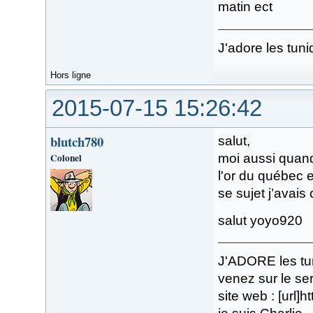
matin ect
J'adore les tuni
Hors ligne
2015-07-15 15:26:42
blutch780
salut,
Colonel
moi aussi quand
l'or du québec 
se sujet j’avais 
salut yoyo920
J'ADORE les tu
venez sur le ser
site web : [url]h