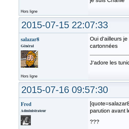
je suis Charlie
Hors ligne
2015-07-15 22:07:33
salazar8
Oui d'ailleurs j
Général
cartonnées
J'adore les tuni
Hors ligne
2015-07-16 09:57:30
Fred
[quote=salazar8]
Administrateur
parution avant 
???