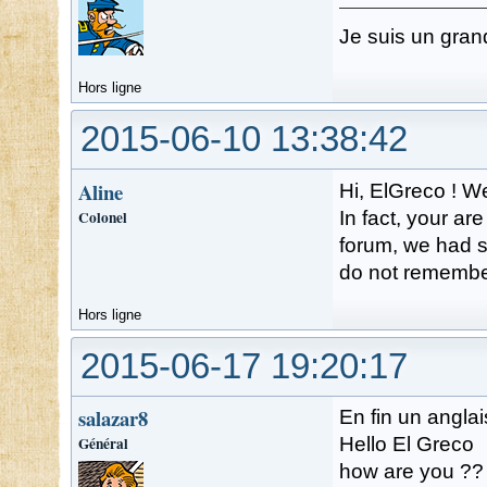
Je suis un gran
Hors ligne
2015-06-10 13:38:42
Aline
Hi, ElGreco ! W
Colonel
In fact, your are
forum, we had s
do not remember
Hors ligne
2015-06-17 19:20:17
salazar8
En fin un anglai
Général
Hello El Greco
how are you ??