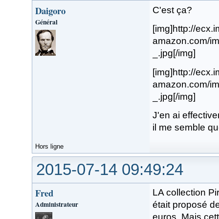
Daigoro
C'est ça?
Général
[img]http://ecx.
amazon.com/i
_.jpg[/img]
[img]http://ecx.
amazon.com/im
_.jpg[/img]
J'en ai effectiv
il me semble qu
Hors ligne
2015-07-14 09:49:24
Fred
LA collection Pi
Administrateur
était proposé d
euros. Mais cett