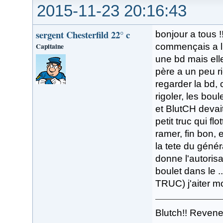
2015-11-23 20:16:43
sergent Chesterfild 22° c
bonjour a tous !
Capitaine
commençais a li
une bd mais ell
père a un peu rig
regarder la bd, 
rigoler, les bou
et BlutCH devai
petit truc qui fl
ramer, fin bon, 
la tete du géné
donne l'autoris
boulet dans le ..
TRUC) j'aiter mor
Blutch!! Revener 