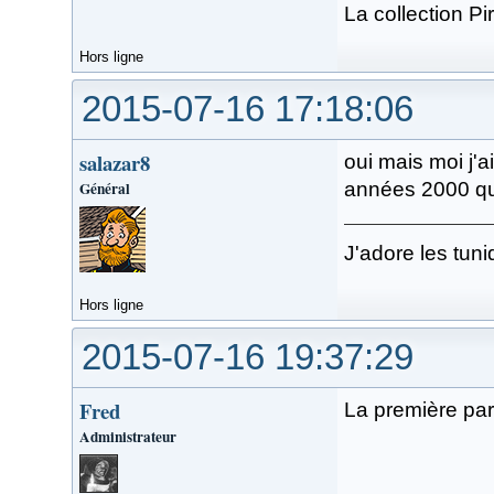
La collection P
Hors ligne
2015-07-16 17:18:06
salazar8
oui mais moi j'a
Général
années 2000 que
J'adore les tuni
Hors ligne
2015-07-16 19:37:29
Fred
La première par
Administrateur