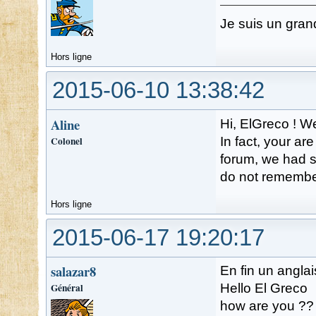
Je suis un gran
Hors ligne
2015-06-10 13:38:42
Aline
Hi, ElGreco ! W
Colonel
In fact, your are
forum, we had s
do not remember
Hors ligne
2015-06-17 19:20:17
salazar8
En fin un anglai
Général
Hello El Greco
how are you ??