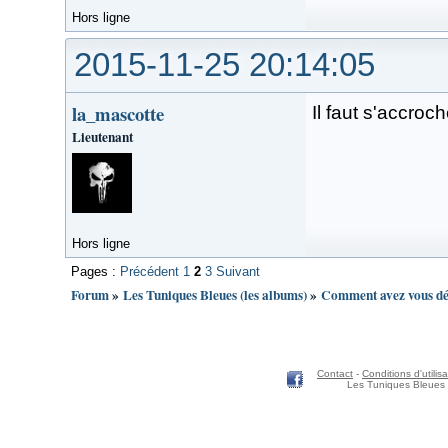
Hors ligne
2015-11-25 20:14:05
la_mascotte
Il faut s'accro
Lieutenant
Hors ligne
Pages :
Précédent
1
2
3
Suivant
Forum
»
Les Tuniques Bleues (les albums)
»
Comment avez vous déc
Contact
-
Conditions d'utilisa
Les Tuniques Bleues 