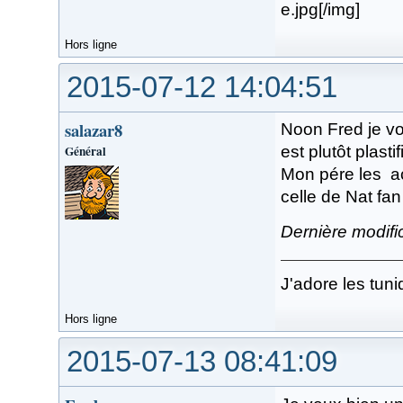
e.jpg[/img]
Hors ligne
2015-07-12 14:04:51
salazar8
Noon Fred je voi
Général
est plutôt plasti
Mon pére les a
celle de Nat fan
Dernière modifi
J'adore les tuni
Hors ligne
2015-07-13 08:41:09