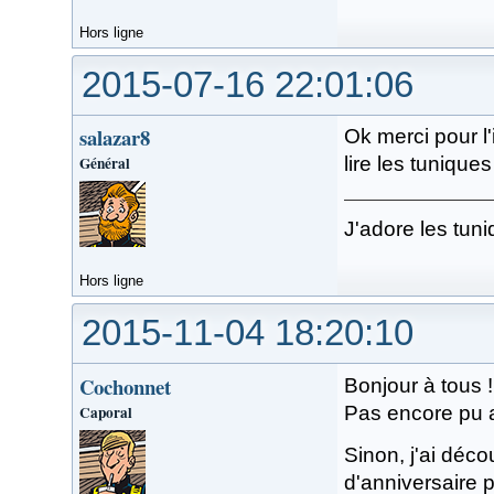
Hors ligne
2015-07-16 22:01:06
salazar8
Ok merci pour l
Général
lire les tunique
J'adore les tuni
Hors ligne
2015-11-04 18:20:10
Cochonnet
Bonjour à tous !
Caporal
Pas encore pu ac
Sinon, j'ai déc
d'anniversaire p