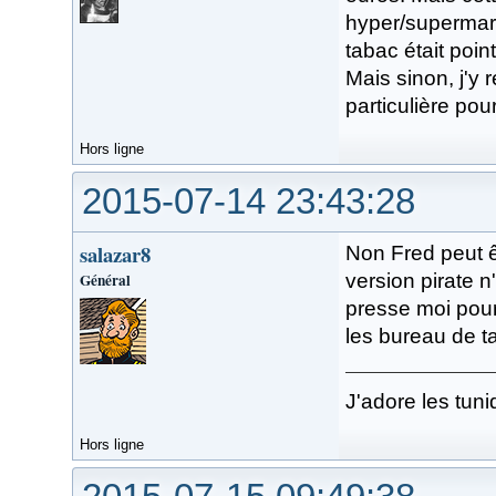
hyper/supermarc
tabac était poin
Mais sinon, j'y
particulière pou
Hors ligne
2015-07-14 23:43:28
salazar8
Non Fred peut ê
Général
version pirate 
presse moi pour
les bureau de t
J'adore les tuni
Hors ligne