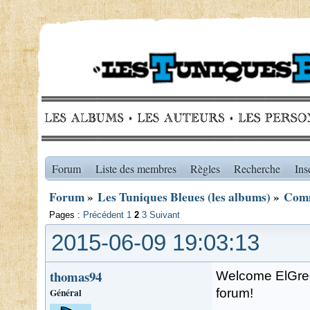
Forum
Liste des membres
Règles
Recherche
Ins
Forum
»
Les Tuniques Bleues (les albums)
»
Comm
Pages :
Précédent
1
2
3
Suivant
2015-06-09 19:03:13
thomas94
Welcome ElGreco
Général
forum!