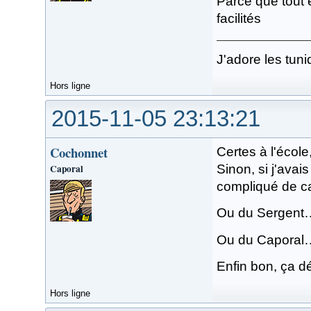
Parce que tout e
facilités
J'adore les tuni
Hors ligne
2015-11-05 23:13:21
Cochonnet
Certes à l'école
Caporal
Sinon, si j'avai
compliqué de ca
Ou du Sergent
Ou du Caporal
Enfin bon, ça 
Hors ligne