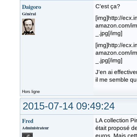
Daigoro
C'est ça?
Général
[img]http://ecx.
amazon.com/i
_.jpg[/img]
[img]http://ecx.
amazon.com/im
_.jpg[/img]
J'en ai effectiv
il me semble qu
Hors ligne
2015-07-14 09:49:24
Fred
LA collection Pi
Administrateur
était proposé d
euros. Mais cett