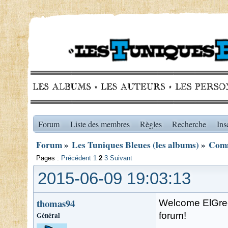
Forum
Liste des membres
Règles
Recherche
Ins
Forum
»
Les Tuniques Bleues (les albums)
»
Comm
Pages :
Précédent
1
2
3
Suivant
2015-06-09 19:03:13
thomas94
Welcome ElGreco
Général
forum!