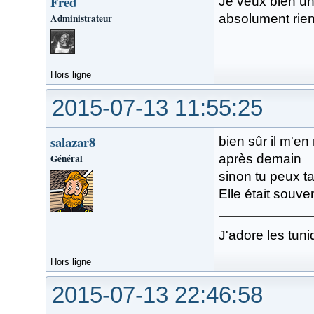
Fred
Je veux bien un
Administrateur
absolument rien
Hors ligne
2015-07-13 11:55:25
salazar8
bien sûr il m'e
Général
après demain
sinon tu peux ta
Elle était souv
J'adore les tuni
Hors ligne
2015-07-13 22:46:58