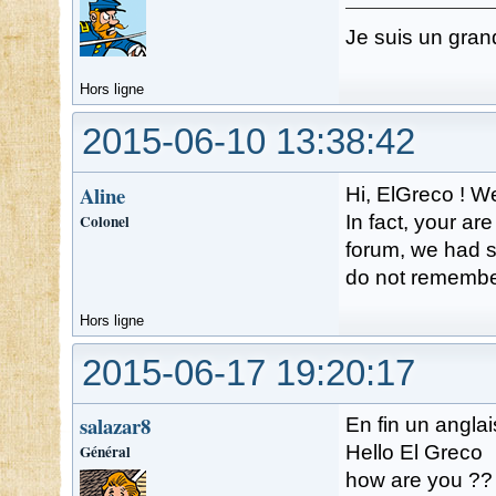
Je suis un gran
Hors ligne
2015-06-10 13:38:42
Aline
Hi, ElGreco ! W
Colonel
In fact, your are
forum, we had s
do not remember
Hors ligne
2015-06-17 19:20:17
salazar8
En fin un anglai
Général
Hello El Greco
how are you ??