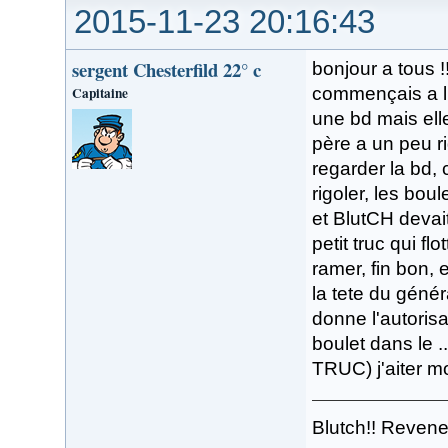
2015-11-23 20:16:43
sergent Chesterfild 22° c
bonjour a tous !
Capitaine
commençais a li
une bd mais ell
père a un peu rig
regarder la bd, 
rigoler, les bou
et BlutCH devai
petit truc qui fl
ramer, fin bon, 
la tete du géné
donne l'autoris
boulet dans le ..
TRUC) j'aiter mor
Blutch!! Revener 