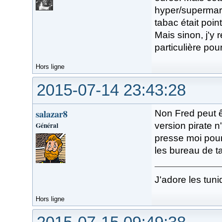
hyper/supermarc
tabac était poin
Mais sinon, j'y
particulière pou
Hors ligne
2015-07-14 23:43:28
salazar8
Non Fred peut ê
Général
version pirate 
presse moi pour
les bureau de t
J'adore les tuni
Hors ligne