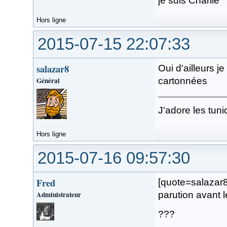
je suis Charlie
Hors ligne
2015-07-15 22:07:33
salazar8
Oui d'ailleurs j
Général
cartonnées
J'adore les tuni
Hors ligne
2015-07-16 09:57:30
Fred
[quote=salazar8]
Administrateur
parution avant 
???