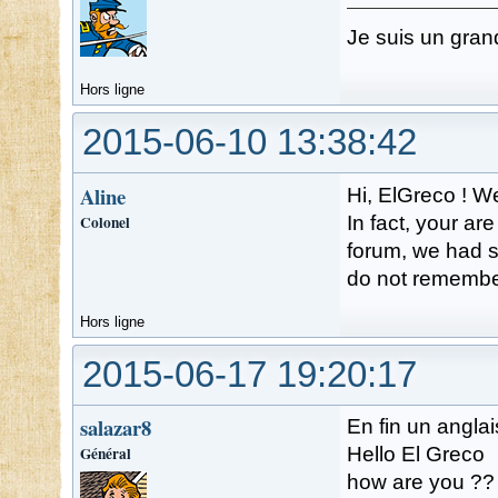
Je suis un gran
Hors ligne
2015-06-10 13:38:42
Aline
Hi, ElGreco ! W
Colonel
In fact, your are
forum, we had s
do not remember
Hors ligne
2015-06-17 19:20:17
salazar8
En fin un anglai
Général
Hello El Greco
how are you ??