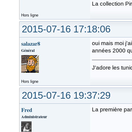
La collection P
Hors ligne
2015-07-16 17:18:06
salazar8
oui mais moi j'a
Général
années 2000 que
J'adore les tuni
Hors ligne
2015-07-16 19:37:29
Fred
La première par
Administrateur