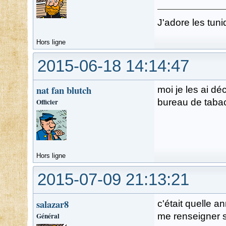
J'adore les tuni
Hors ligne
2015-06-18 14:14:47
nat fan blutch
moi je les ai dé
Officier
bureau de taba
Hors ligne
2015-07-09 21:13:21
salazar8
c'était quelle a
Général
me renseigner si