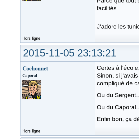
Parce que tout e
facilités
J'adore les tuni
Hors ligne
2015-11-05 23:13:21
Cochonnet
Certes à l'école
Caporal
Sinon, si j'avai
compliqué de ca
Ou du Sergent
Ou du Caporal
Enfin bon, ça 
Hors ligne