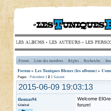
Forum
Liste des membres
Règles
Recherche
Ins
Forum
»
Les Tuniques Bleues (les albums)
»
Comm
Pages :
Précédent
1
2
3
Suivant
2015-06-09 19:03:13
thomas94
Welcome ElGreco
Général
forum!