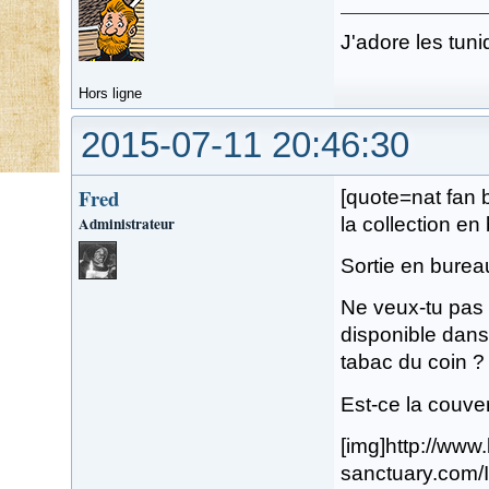
J'adore les tuni
Hors ligne
2015-07-11 20:46:30
Fred
[quote=nat fan b
Administrateur
la collection en
Sortie en burea
Ne veux-tu pas p
disponible dans 
tabac du coin ?
Est-ce la couve
[img]http://www
sanctuary.com