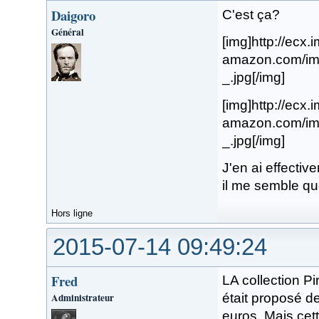
Daigoro
C'est ça?
Général
[img]http://ecx.
amazon.com/i
_.jpg[/img]
[img]http://ecx.
amazon.com/im
_.jpg[/img]
J'en ai effectiv
il me semble qu
Hors ligne
2015-07-14 09:49:24
Fred
LA collection Pi
Administrateur
était proposé d
euros. Mais cett